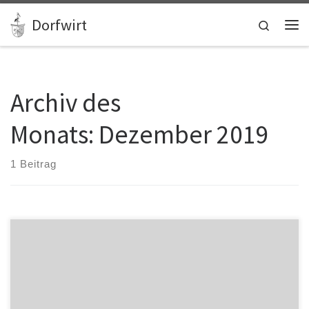
Zum Inhalt springen
Dorfwirt
Search
Me
Archiv des
Monats:
Dezember 2019
1 Beitrag
Welcome to WordPress. This is your first post. Edit or delete it, then