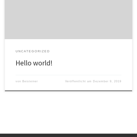
start writing!
UNCATEGORIZED
Hello world!
von
Beisteiner
Veröffentlicht am
Dezember 9, 2019